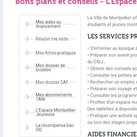
Bons plans et conseils - L'Espac
La Ville de Montpellier 
Mes aides au
étudiants et jeunes mont
financement
LES SERVICES P
Réussir ma visite
• S’informer au kiosque à
Mes fiches pratiques
• Préparer son avenir pr
du CIDJ…
Mon dossier de
• Obtenir des conseils po
location
• Consulter les petites 
• Rechercher un emploi,
Mon dossier CAF
• Préparer son voyage et 
Mes abonnements
• Consulter les programm
TAM
• Profiter d’un espace n
Des tablettes à dispositi
L'Espace Montpellier
Jeunesse
• Pratiquer une activité 
ou lors des stages prop
La récompense bac
CIC
AIDES FINANCI