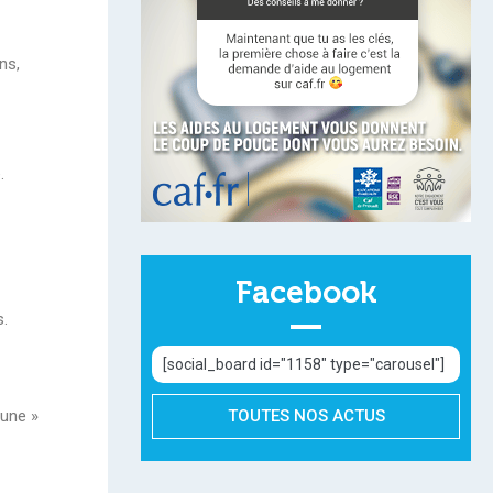
ns,
.
Facebook
s.
[social_board id="1158" type="carousel"]
eune »
TOUTES NOS ACTUS