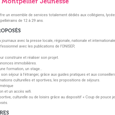
e Montpellier Jeunesse
offre un ensemble de services totalement dédiés aux collégiens, lycée
pelliérains de 12 à 29 ans.
ROPOSÉS
 journaux avec la presse locale, régionale, nationale et internationale
ofessionnel avec les publications de l’ONISEP,
ur construire et réaliser son projet.
annonces immobilières.
 une formation, un stage…
son séjour à l’étranger, grâce aux guides pratiques et aux conseiller
ations culturelles et sportives, les propositions de séjours.
umérique
on et un accès wifi.
sportive, culturelle ou de loisirs grâce au dispositif « Coup de pouce j
osés.
ERES