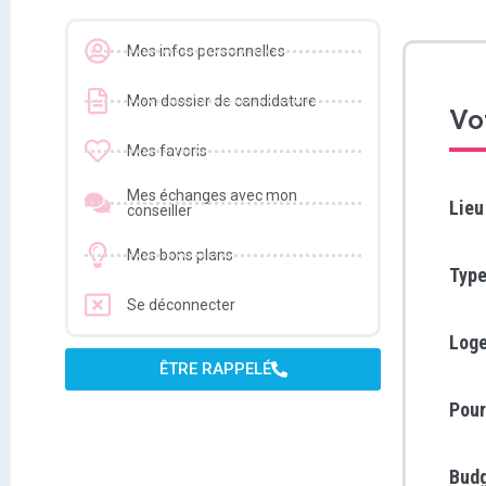
Mes infos personnelles
Mon dossier de candidature
Vo
Mes favoris
Mes échanges avec mon
Lieu
conseiller
Mes bons plans
Type
Se déconnecter
Log
ÊTRE RAPPELÉ
Pour
Bud