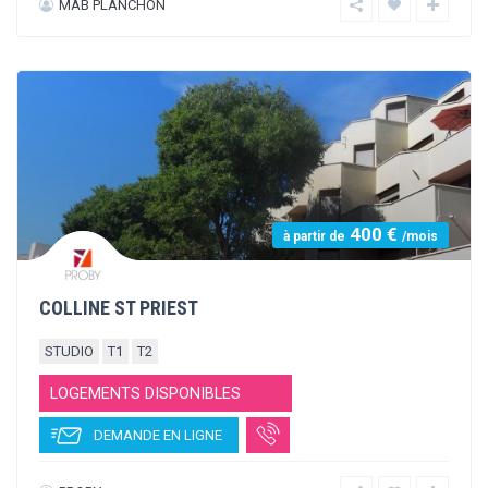
390 €
à partir de
/mois
RESIDENCE EURO FAC
STUDIO
T1
T2
LOGEMENTS DISPONIBLES
DEMANDE EN LIGNE
PROBY