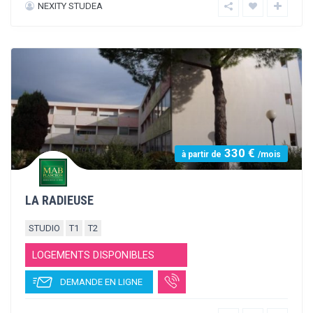
490 €
à partir de
/mois
RESIDENCE VALLESPIR
T1
T2
LOGEMENTS DISPONIBLES
DEMANDE EN LIGNE
BEC IMMOBILIER