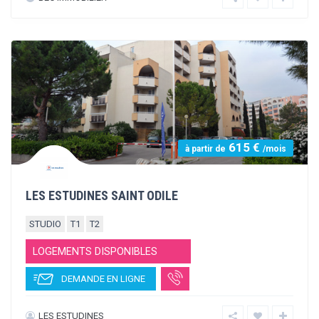
660 €
à partir de
/mois
RÉSIDENCE LE VALYS
T2
T3
LOGEMENTS DISPONIBLES
DEMANDE EN LIGNE
BEC IMMOBILIER