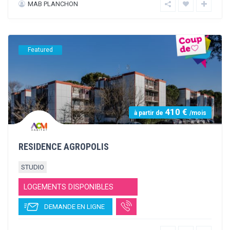
420 €
à partir de
/mois
RÉSIDENCE RIVE GAUCHE
STUDIO
T1
T2
T3
LOGEMENTS DISPONIBLES
DEMANDE EN LIGNE
MAB PLANCHON