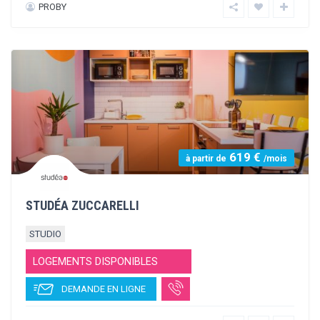
414 €
à partir de
/mois
RESIDENCE VALLON DES SOURCES
STUDIO
T1
T2
T3
LOGEMENTS DISPONIBLES
DEMANDE EN LIGNE
BEC IMMOBILIER