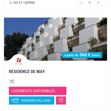
410 €
à partir de
/mois
RÉSIDENCE LE VALMYRE
STUDIO
T1
T2
LOGEMENTS DISPONIBLES
DEMANDE EN LIGNE
BEC IMMOBILIER