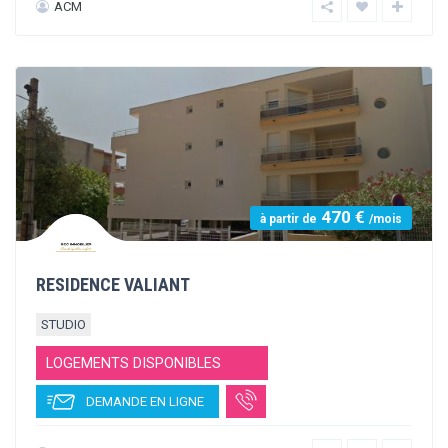
539 €
à partir de
/mois
LES ESTUDINES LA COUPOLE DU PORT
STUDIO
T2
LOGEMENTS DISPONIBLES
DEMANDE EN LIGNE
LES ESTUDINES