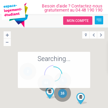
510 €
à partir de
/mois
RESIDENCE VALCYRE
T1
T2
LOGEMENTS DISPONIBLES
DEMANDE EN LIGNE
BEC IMMOBILIER