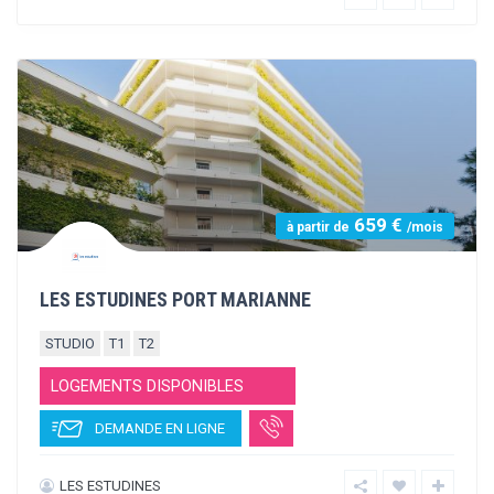
415 €
à partir de
/mois
RESIDENCE LE CALLIOPE
STUDIO
T1
T2
LOGEMENTS DISPONIBLES
DEMANDE EN LIGNE
PROBY