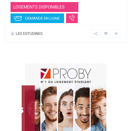
Featured
635 €
à partir de
/mois
STUDENT FACTORY
T1
T3
LOGEMENTS DISPONIBLES
DEMANDE EN LIGNE
STUDENT FACTORY