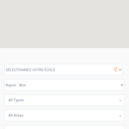
470 €
à partir de
/mois
RESIDENCE VALFLEURY III
STUDIO
T2
LOGEMENTS DISPONIBLES
DEMANDE EN LIGNE
BEC IMMOBILIER