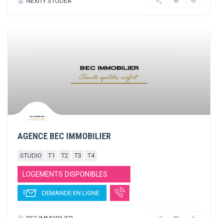
Featured
559 €
/mois
STUDEA MONTPELLIER HÔTEL DE VILLE
STUDIO
T1
LOGEMENTS DISPONIBLES
DEMANDE EN LIGNE
NEXITY STUDEA