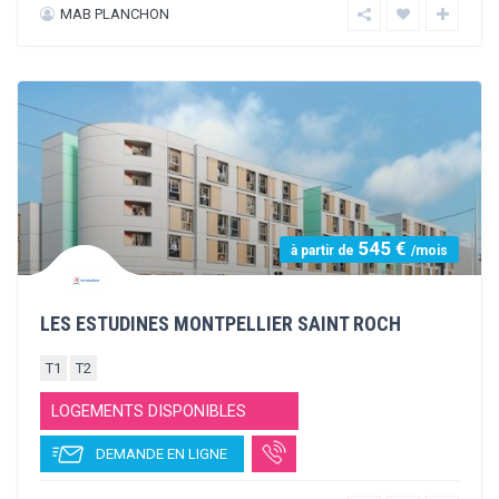
480 €
à partir de
/mois
RESIDENCE RICHTER PREMIER
STUDIO
T2
LOGEMENTS DISPONIBLES
DEMANDE EN LIGNE
IGS ET CAPRIM