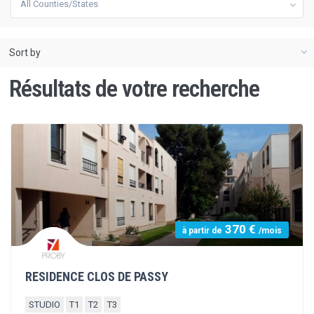
460 €
à partir de
/mois
RESIDENCE VALCYRE III
STUDIO
T1
T2
LOGEMENTS DISPONIBLES
DEMANDE EN LIGNE
BEC IMMOBILIER