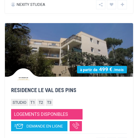
490 €
à partir de
/mois
L’ENVOLEE
STUDIO
T1
T2
LOGEMENTS DISPONIBLES
DEMANDE EN LIGNE
CARDINAL CAMPUS