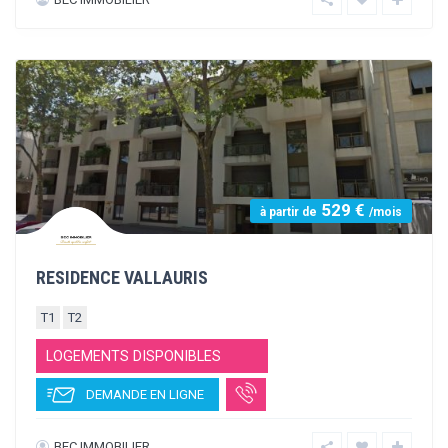
445 €
à partir de
/mois
LA TERRASSE DE JUVENA
STUDIO
T1
T2
T3
LOGEMENTS DISPONIBLES
DEMANDE EN LIGNE
PROBY