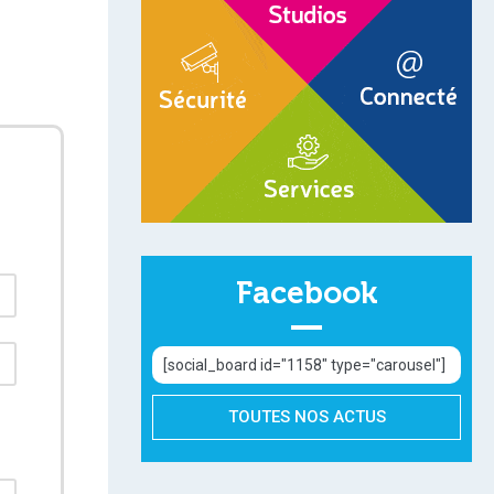
Facebook
[social_board id="1158" type="carousel"]
TOUTES NOS ACTUS