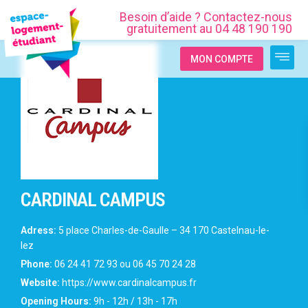
Besoin d’aide ? Contactez-nous
gratuitement au 04 48 190 190
MON COMPTE
CARDINAL CAMPUS
Adress:
5 place Charles-de-Gaulle – 34 170 Castelnau-le-
lez
Phone:
06 24 41 72 93 ou 06 45 70 24 28
Website:
https://www.cardinalcampus.fr
Opening Hours:
9h - 12h / 13h - 17h